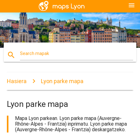
menu
search
Search mapak
Hasiera
Lyon parke mapa
Lyon parke mapa
Mapa Lyon parkean. Lyon parke mapa (Auvergne-
Rhône-Alpes - Frantzia) inprimatu. Lyon parke mapa
(Auvergne-Rhône-Alpes - Frantzia) deskargatzeko.