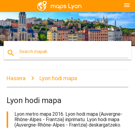
menu
search
Search mapak
Hasiera
Lyon hodi mapa
Lyon hodi mapa
Lyon metro mapa 2016. Lyon hodi mapa (Auvergne-
Rhône-Alpes - Frantzia) inprimatu. Lyon hodi mapa
(Auvergne-Rhône-Alpes - Frantzia) deskargatzeko.