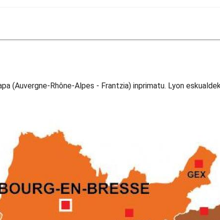
pa (Auvergne-Rhône-Alpes - Frantzia) inprimatu. Lyon eskualde