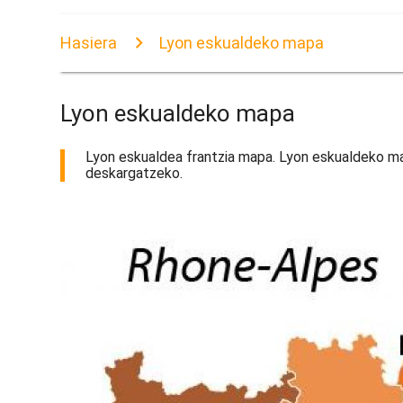
Hasiera
Lyon eskualdeko mapa
Lyon eskualdeko mapa
Lyon eskualdea frantzia mapa. Lyon eskualdeko ma
deskargatzeko.