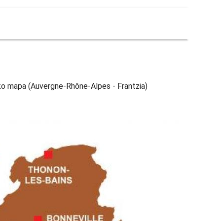
ko mapa (Auvergne-Rhône-Alpes - Frantzia)