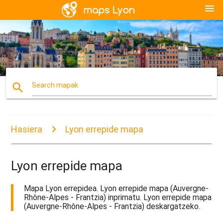
menu
search
Search mapak
Hasiera
Lyon errepide mapa
Lyon errepide mapa
Mapa Lyon errepidea. Lyon errepide mapa (Auvergne-
Rhône-Alpes - Frantzia) inprimatu. Lyon errepide mapa
(Auvergne-Rhône-Alpes - Frantzia) deskargatzeko.