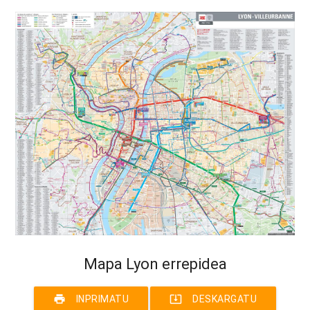
Mapa Lyon errepidea
print
system_update_alt
INPRIMATU
DESKARGATU