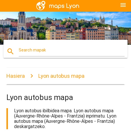
menu
search
Search mapak
Hasiera
Lyon autobus mapa
Lyon autobus mapa
Lyon autobus ibilbidea mapa. Lyon autobus mapa
(Auvergne-Rhône-Alpes - Frantzia) inprimatu. Lyon
autobus mapa (Auvergne-Rhône-Alpes - Frantzia)
deskargatzeko.